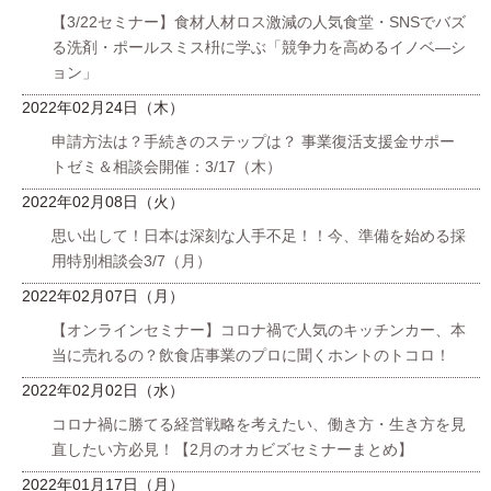
【3/22セミナー】食材人材ロス激減の人気食堂・SNSでバズ
る洗剤・ポールスミス枡に学ぶ「競争力を高めるイノベ―シ
ョン」
2022年02月24日（木）
申請方法は？手続きのステップは？ 事業復活支援金サポー
トゼミ＆相談会開催：3/17（木）
2022年02月08日（火）
思い出して！日本は深刻な人手不足！！今、準備を始める採
用特別相談会3/7（月）
2022年02月07日（月）
【オンラインセミナー】コロナ禍で人気のキッチンカー、本
当に売れるの？飲食店事業のプロに聞くホントのトコロ！
2022年02月02日（水）
コロナ禍に勝てる経営戦略を考えたい、働き方・生き方を見
直したい方必見！【2月のオカビズセミナーまとめ】
2022年01月17日（月）