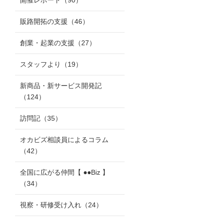
開催レポート
（90）
販路開拓の支援
（46）
創業・起業の支援
（27）
スタッフより
（19）
新商品・新サービス開発記
（124）
訪問記
（35）
オカビズ相談員によるコラム
（42）
全国に広がる仲間【 ●●Biz 】
（34）
視察・研修受け入れ
（24）