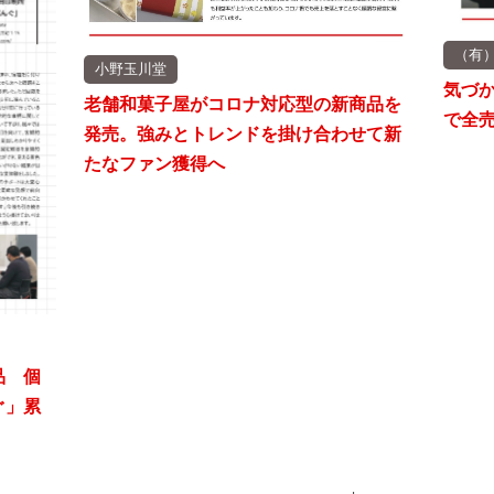
（有
小野玉川堂
気づ
老舗和菓子屋がコロナ対応型の新商品を
で全売
発売。強みとトレンドを掛け合わせて新
たなファン獲得へ
品 個
ぐ」累