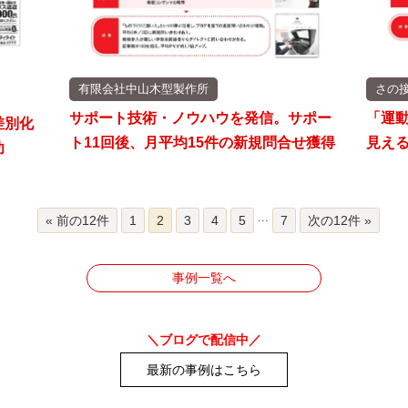
有限会社中山木型製作所
さの
サポート技術・ノウハウを発信。サポー
「運
差別化
ト11回後、月平均15件の新規問合せ獲得
見える
功
...
« 前の12件
1
2
3
4
5
7
次の12件 »
事例一覧へ
＼ブログで配信中／
最新の事例はこちら