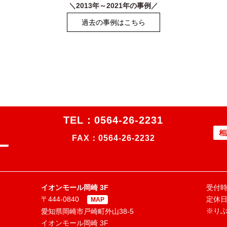
＼2013年～2021年の事例／
過去の事例はこちら
TEL：
0564-26-2231
相
FAX：0564-26-2232
イオンモール岡崎 3F
受付時間
〒444-0840
定休
MAP
※り
愛知県岡崎市戸崎町外山38-5
イオンモール岡崎 3F