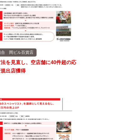
組合 岡ビル百貨店
方法を見直し、空店舗に40件超の応
新規出店獲得