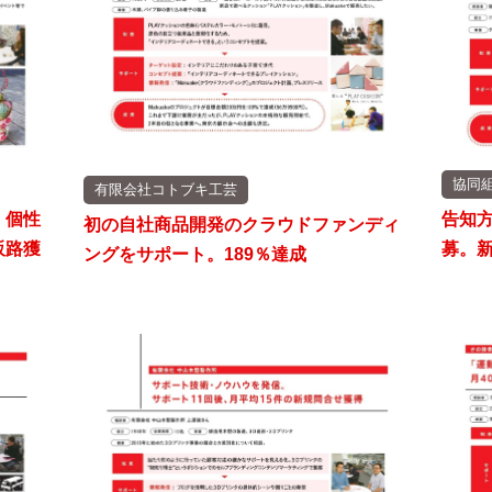
協同
有限会社コトブキ工芸
、個性
告知
初の自社商品開発のクラウドファンディ
販路獲
募。
ングをサポート。189％達成