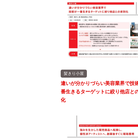
髪きり小屋
違いが分かりづらい美容業界で技
番生きるターゲットに絞り他店と
化