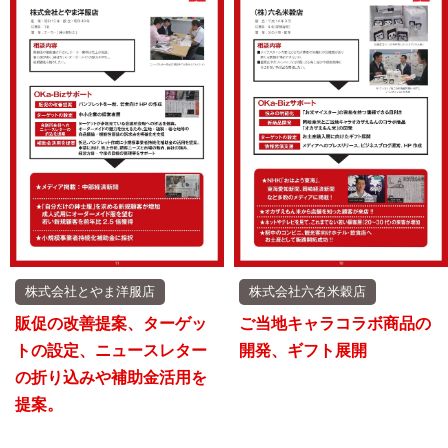
株式会社とやま洋服店
株式会社六名米穀店
販促の改善提案、ターゲッ
ご当地キャラコラボ商品の
トの設定、ニュースレター
開発、ギフト展開
の折り込みや補助金活用を
提案。