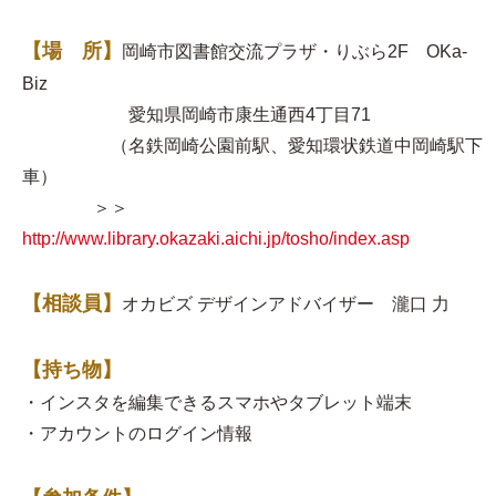
【場 所】
岡崎市図書館交流プラザ・りぶら2F OKa-
Biz
愛知県岡崎市康生通西4丁目71
（名鉄岡崎公園前駅、愛知環状鉄道中岡崎駅下
車）
＞＞
http://www.library.okazaki.aichi.jp/tosho/index.asp
【相談員】
オカビズ デザインアドバイザー 瀧口 力
【持ち物】
・インスタを編集できるスマホやタブレット端末
・アカウントのログイン情報