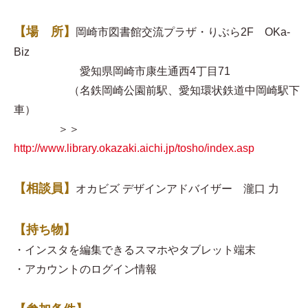
【場 所】
岡崎市図書館交流プラザ・りぶら2F OKa-
Biz
愛知県岡崎市康生通西4丁目71
（名鉄岡崎公園前駅、愛知環状鉄道中岡崎駅下
車）
＞＞
http://www.library.okazaki.aichi.jp/tosho/index.asp
【相談員】
オカビズ デザインアドバイザー 瀧口 力
【持ち物】
・インスタを編集できるスマホやタブレット端末
・アカウントのログイン情報