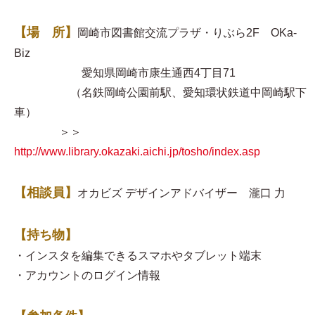
【場 所】
岡崎市図書館交流プラザ・りぶら2F OKa-
Biz
愛知県岡崎市康生通西4丁目71
（名鉄岡崎公園前駅、愛知環状鉄道中岡崎駅下
車）
＞＞
http://www.library.okazaki.aichi.jp/tosho/index.asp
【相談員】
オカビズ デザインアドバイザー 瀧口 力
【持ち物】
・インスタを編集できるスマホやタブレット端末
・アカウントのログイン情報