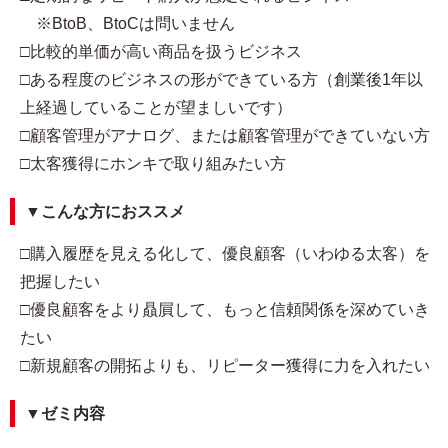
※BtoB、BtoCは問いません
□比較的単価が高い商品を扱うビジネス
□ある程度のビジネスの形ができている方（創業後1年以
上経過していることが望ましいです）
□顧客管理がアナログ、または顧客管理ができていない方
□太客獲得にホンキで取り組みたい方
▼こんな方におススメ
□購入履歴を見える化して、優良顧客（いわゆる太客）を
把握したい
□優良顧客をより贔屓して、もっと信頼関係を深めていき
たい
□新規顧客の開拓よりも、リピーター獲得に力を入れたい
▼ゼミ内容