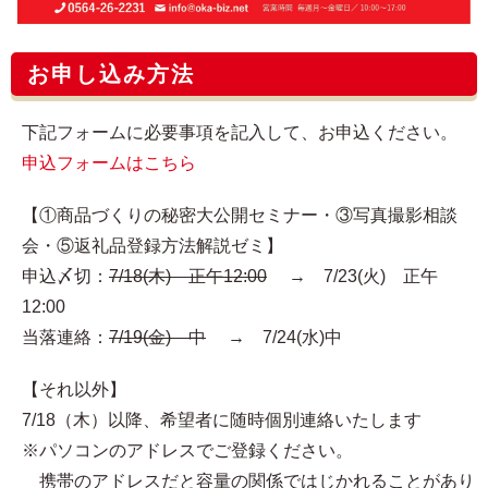
お申し込み方法
下記フォームに必要事項を記入して、お申込ください。
申込フォームはこちら
【①商品づくりの秘密大公開セミナー・③写真撮影相談
会・⑤返礼品登録方法解説ゼミ】
申込〆切：
7/18(木) 正午12:00
→ 7/23(火) 正午
12:00
当落連絡：
7/19(金) 中
→ 7/24(水)中
【それ以外】
7/18（木）以降、希望者に随時個別連絡いたします
※パソコンのアドレスでご登録ください。
携帯のアドレスだと容量の関係ではじかれることがあり