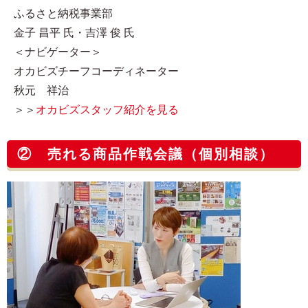
ふるさと納税事業部
金子 昌平 氏・吉澤 俊 氏
＜ナビゲーター＞
オカビズチーフコーディネーター
秋元 祥治
＞＞
オカビズスタッフ紹介を見る
② 売れる商品作戦会議（個別相談）