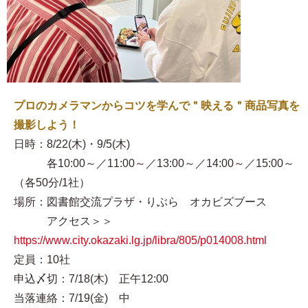
プロのカメラマンからコツを学んで＂映える＂商品写真を
撮影しよう！
日時：8/22(木)・9/5(木)
各10:00～／11:00～／13:00～／14:00～／15:00～
（各50分/1社）
場所：図書館交流プラザ・りぶら オカビズブース
アクセス＞＞
https://www.city.okazaki.lg.jp/libra/805/p014008.html
定員：10社
申込〆切：7/18(木) 正午12:00
当落連絡：7/19(金) 中