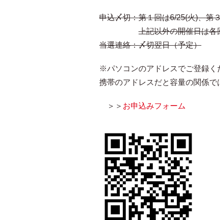
申込〆切：第１回は6/25(火)、第３回
上記以外の開催日は各回
当選連絡：〆切翌日（予定）
※パソコンのアドレスでご登録く
携帯のアドレスだと容量の関係で
＞＞
お申込みフォーム