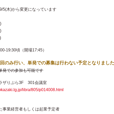
)から変更になっています
)
)
)
:30頃（開場17:45）
回のみ行い、単発での募集は行わない予定となりまし
単発での参加も可能です
りぶら3F 301会議室
.okazaki.lg.jp/libra/805/p014008.html
事業経営者もしくは起業予定者