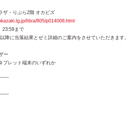
ザ・りぶら2階 オカビズ
.okazaki.lg.jp/libra/805/p014008.html
23:59まで
に当落結果とゼミ詳細のご案内をさせていただきます。
ザー
タブレット端末のいずれか
------
------