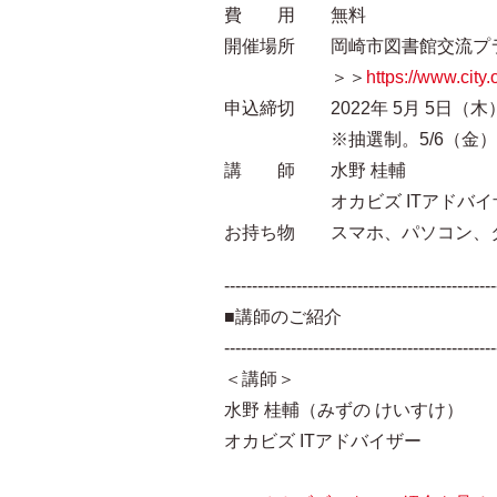
費 用 無料
開催場所 岡崎市図書館交流プラ
＞＞
https://www.city
申込締切 2022年 5月 5日（木）
※抽選制。5/6（金）以降
講 師 水野 桂輔
オカビズ ITアドバイ
お持ち物 スマホ、パソコン、
-------------------------------------------------
■講師のご紹介
-------------------------------------------------
＜講師＞
水野 桂輔（みずの けいすけ）
オカビズ ITアドバイザー