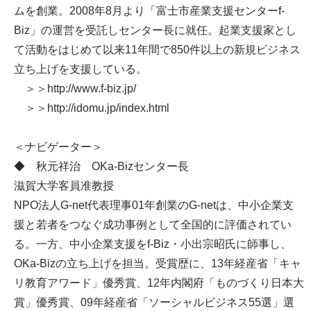
ムを創業。2008年8月より「富士市産業支援センターf-
Biz」の運営を受託しセンター長に就任。起業支援家とし
て活動をはじめて以来11年間で850件以上の新規ビジネス
立ち上げを支援している。
＞＞http://www.f-biz.jp/
＞＞http://idomu.jp/index.html
＜ナビゲーター＞
◆ 秋元祥治 OKa-Bizセンター長
滋賀大学客員准教授
NPO法人G-net代表理事01年創業のG-netは、中小企業支
援と若者をつなぐ成功事例として全国的に評価されてい
る。一方、中小企業支援をf-Biz・小出宗昭氏に師事し、
OKa-Bizの立ち上げを担当。受賞歴に、13年経産省「キャ
リ教育アワード」優秀賞、12年内閣府「ものづくり日本大
賞」優秀賞、09年経産省「ソーシャルビジネス55選」選