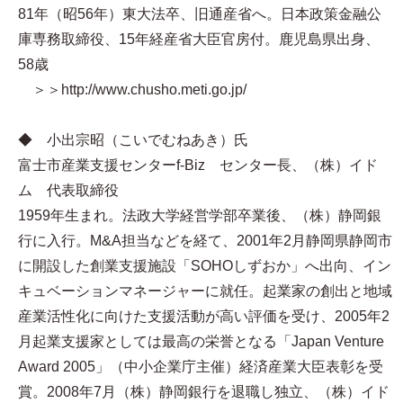
81年（昭56年）東大法卒、旧通産省へ。日本政策金融公
庫専務取締役、15年経産省大臣官房付。鹿児島県出身、
58歳
＞＞http://www.chusho.meti.go.jp/
◆ 小出宗昭（こいでむねあき）氏
富士市産業支援センターf-Biz センター長、（株）イド
ム 代表取締役
1959年生まれ。法政大学経営学部卒業後、（株）静岡銀
行に入行。M&A担当などを経て、2001年2月静岡県静岡市
に開設した創業支援施設「SOHOしずおか」へ出向、イン
キュベーションマネージャーに就任。起業家の創出と地域
産業活性化に向けた支援活動が高い評価を受け、2005年2
月起業支援家としては最高の栄誉となる「Japan Venture
Award 2005」（中小企業庁主催）経済産業大臣表彰を受
賞。2008年7月（株）静岡銀行を退職し独立、（株）イド