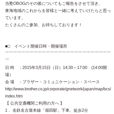
当塾OBOGのその後についてもご報告をさせて頂き、
東海地域のこれからを皆様と一緒に考えていけたらと思っ
ています。
たくさんのご参加、お待ちしております！
■□ イベント開催日時・開催場所
￣￣￣￣￣￣￣￣￣￣￣￣￣￣￣￣￣￣￣￣￣￣￣￣￣￣
￣
日 時 ：2015年3月15日（日）14:30～17:00 (14:00開
場）
会 場 ：ブラザー・コミュニケーション・スペース
http://www.brother.co.jp/corporate/gnetwork/japan/map/bcs/
index.htm
【 公共交通機関ご利用の方へ 】
1． 名鉄名古屋本線「堀田駅」下車。徒歩2分