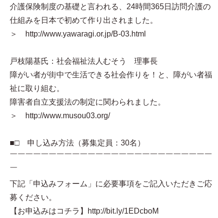
介護保険制度の基礎と言われる、24時間365日訪問介護の
仕組みを日本で初めて作り出されました。
＞ http://www.yawaragi.or.jp/B-03.html
戸枝陽基氏：社会福祉法人むそう 理事長
障がい者が街中で生活できる社会作りを！と、障がい者福
祉に取り組む。
障害者自立支援法の制定に関わられました。
＞ http://www.musou03.org/
■□ 申し込み方法（募集定員：30名）
￣￣￣￣￣￣￣￣￣￣￣￣￣￣￣￣￣￣￣￣￣￣￣￣￣￣
￣
下記「申込みフォーム」に必要事項をご記入いただきご応
募ください。
【お申込みはコチラ】http://bit.ly/1EDcboM