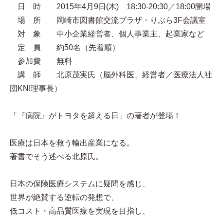
日 時 2015年4月9日(木) 18:30-20:30／18:00開場
場 所 岡崎市図書館交流プラザ・りぶら3F会議室
対 象 中小企業経営者、個人事業主、起業家など
定 員 約50名（先着順）
参加費 無料
講 師 北原茂実氏（脳外科医、経営者／医療法人社
団KNI理事長）
「『病院』がトヨタを超える日」の著者が登場！
医療は日本を救う輸出産業になる。
著書でそう述べる北原氏。
日本の保険医療システムに疑問を感じ、
世界が絶賛する逆転の発想で、
低コスト・高品質医療を実現を目指し、