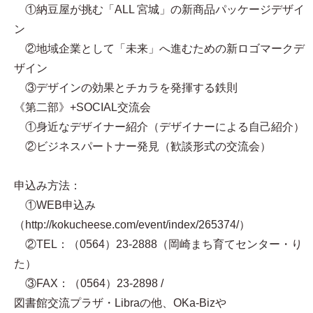
①納豆屋が挑む「ALL 宮城」の新商品パッケージデザイ
ン
②地域企業として「未来」へ進むための新ロゴマークデ
ザイン
③デザインの効果とチカラを発揮する鉄則
《第二部》+SOCIAL交流会
①身近なデザイナー紹介（デザイナーによる自己紹介）
②ビジネスパートナー発見（歓談形式の交流会）
申込み方法：
①WEB申込み
（http://kokucheese.com/event/index/265374/）
②TEL：（0564）23-2888（岡崎まち育てセンター・り
た）
③FAX：（0564）23-2898 /
図書館交流プラザ・Libraの他、OKa-Bizや