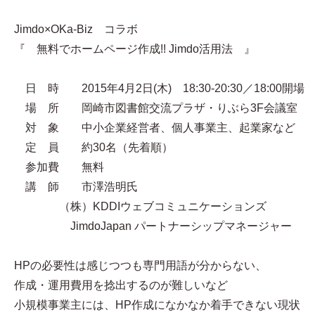
Jimdo×OKa-Biz コラボ
『 無料でホームページ作成!! Jimdo活用法 』
日 時 2015年4月2日(木) 18:30-20:30／18:00開場
場 所 岡崎市図書館交流プラザ・りぶら3F会議室
対 象 中小企業経営者、個人事業主、起業家など
定 員 約30名（先着順）
参加費 無料
講 師 市澤浩明氏
（株）KDDIウェブコミュニケーションズ
JimdoJapan パートナーシップマネージャー
HPの必要性は感じつつも専門用語が分からない、
作成・運用費用を捻出するのが難しいなど
小規模事業主には、HP作成になかなか着手できない現状