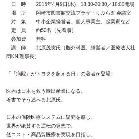
日 時 2015年4月9日(木) 18:30-20:30／18:00開場
場 所 岡崎市図書館交流プラザ・りぶら3F会議室
対 象 中小企業経営者、個人事業主、起業家など
定 員 約50名（先着順）
参加費 無料
講 師 北原茂実氏（脳外科医、経営者／医療法人社
団KNI理事長）
「『病院』がトヨタを超える日」の著者が登場！
医療は日本を救う輸出産業になる。
著書でそう述べる北原氏。
日本の保険医療システムに疑問を感じ、
世界が絶賛する逆転の発想で、
低コスト・高品質医療を実現を目指し、