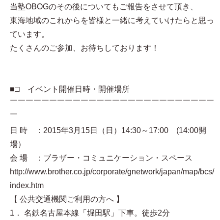
当塾OBOGのその後についてもご報告をさせて頂き、
東海地域のこれからを皆様と一緒に考えていけたらと思っ
ています。
たくさんのご参加、お待ちしております！
■□ イベント開催日時・開催場所
￣￣￣￣￣￣￣￣￣￣￣￣￣￣￣￣￣￣￣￣￣￣￣￣￣￣
￣
日 時 ：2015年3月15日（日）14:30～17:00 (14:00開
場）
会 場 ：ブラザー・コミュニケーション・スペース
http://www.brother.co.jp/corporate/gnetwork/japan/map/bcs/
index.htm
【 公共交通機関ご利用の方へ 】
1． 名鉄名古屋本線「堀田駅」下車。徒歩2分