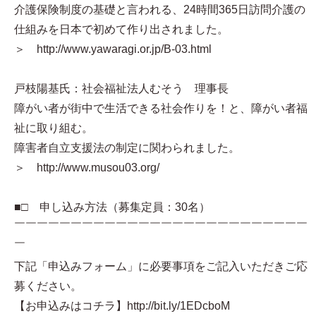
介護保険制度の基礎と言われる、24時間365日訪問介護の
仕組みを日本で初めて作り出されました。
＞ http://www.yawaragi.or.jp/B-03.html
戸枝陽基氏：社会福祉法人むそう 理事長
障がい者が街中で生活できる社会作りを！と、障がい者福
祉に取り組む。
障害者自立支援法の制定に関わられました。
＞ http://www.musou03.org/
■□ 申し込み方法（募集定員：30名）
￣￣￣￣￣￣￣￣￣￣￣￣￣￣￣￣￣￣￣￣￣￣￣￣￣￣
￣
下記「申込みフォーム」に必要事項をご記入いただきご応
募ください。
【お申込みはコチラ】http://bit.ly/1EDcboM