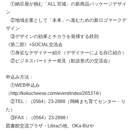
①納豆屋が挑む「ALL 宮城」の新商品パッケージデザイ
ン
②地域企業として「未来」へ進むための新ロゴマークデ
ザイン
③デザインの効果とチカラを発揮する鉄則
《第二部》+SOCIAL交流会
①身近なデザイナー紹介（デザイナーによる自己紹介）
②ビジネスパートナー発見（歓談形式の交流会）
申込み方法：
①WEB申込み
（http://kokucheese.com/event/index/265374/）
②TEL：（0564）23-2888（岡崎まち育てセンター・り
た）
③FAX：（0564）23-2898 /
図書館交流プラザ・Libraの他、OKa-Bizや