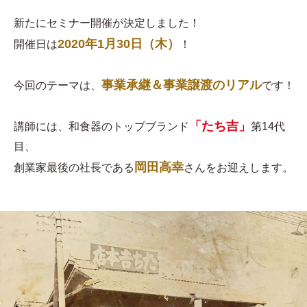
新たにセミナー開催が決定しました！
2020年1月30日（木）
開催日は
！
事業承継＆事業譲渡のリアル
今回のテーマは、
です！
「たち吉」
講師には、和食器のトップブランド
第14代
目、
岡田高幸
創業家最後の社長である
さんをお迎えします。