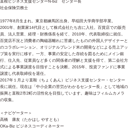
直鞍ビジネス支援センターN-biz センター長
社会保険労務士
1977年8月生まれ。東京都練馬区出身。早稲田大学商学部卒業。
2001年、創業家14代目として株式会社たち吉に入社。百貨店での販売
員、法人営業、経理・財務係長を経て、2010年、代表取締役に就任。
百貨店不況と消費者の陶磁器離れに苦慮したものの外国人デザイナーと
のコラボレーション、オリジナルブレンド米の開発などによる売上アッ
プ策を実行に移す。一方、事業の安定した存続を図るためにメイン銀
行、仕入先、従業員など多くの関係者の理解と支援を得て、第二会社方
式による事業譲渡を目指すことを決断。2015年、投資ファンドに事業
譲渡し代表取締役を退任。
2017年１月より直鞍（ちょくあん）ビジネス支援センター・センター
長に就任。現在は「中小企業の苦労がわかるセンター長」として地域の
振興と直鞍2市2町の活性化を目指しています。趣味はフィルムカメラ
の収集。
＜ナビゲーター＞
高橋 康友（たかはし やすとも）
OKa-Biz ビジネスコーディネーター