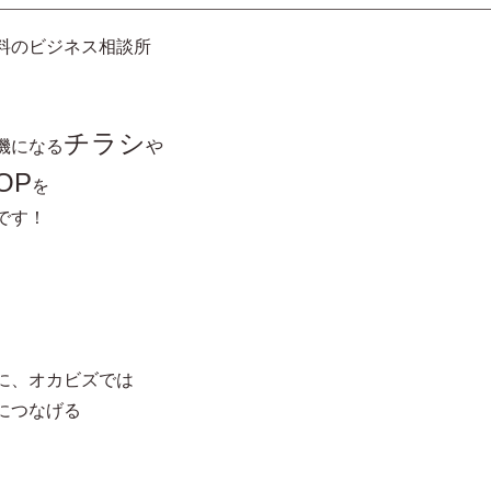
料のビジネス相談所
チラシ
機になる
や
OP
を
です！
に、オカビズでは
につなげる