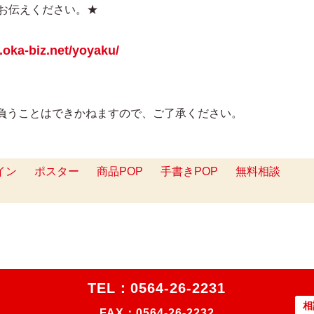
とお伝えください。★
.oka-biz.net/yoyaku/
負うことはできかねますので、ご了承ください。
イン
ポスター
商品POP
手書きPOP
無料相談
TEL：
0564-26-2231
相
FAX：0564-26-2232