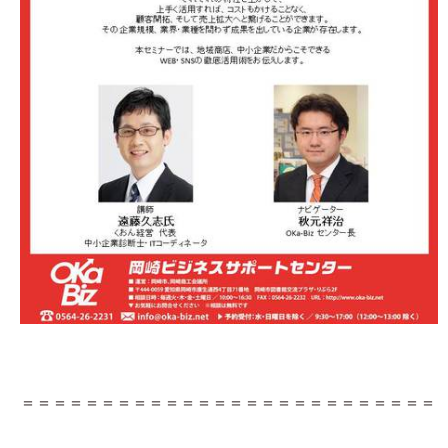
＝＝＝＝＝＝＝＝＝＝＝＝＝＝＝＝＝＝＝＝＝＝＝＝＝＝