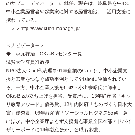
のサブコーディネーターに就任。現在は、岐阜県を中心に
中小企業経営者や起業家に対する経営相談、IT活用支援に
携わっている。
＞＞http://www.kuon-manage.jp/
＜ナビゲーター＞
◆ 秋元祥治 OKa-Bizセンター長
滋賀大学客員准教授
NPO法人G-net代表理事 01年創業のG-netは、中小企業支
援と若者をつなぐ成功事例として全国的に評価されてい
る。一方、中小企業支援をf-Biz・小出宗昭氏に師事し、
OKa-Bizの立ち上げを担当。受賞歴に、13年経産省「キャ
リ教育アワード」優秀賞、12年内閣府「ものづくり日本大
賞」優秀賞、09年経産省「ソーシャルビジネス55選」選
出ほか。中小企業庁よろず支援拠点事業全国本部アドバイ
ザリーボードに14年就任ほか、公職も多数。