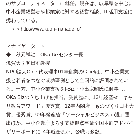
のサブコーディネーターに就任。現在は、岐阜県を中心に
中小企業経営者や起業家に対する経営相談、IT活用支援に
携わっている。
＞＞http://www.kuon-manage.jp/
＜ナビゲーター＞
◆ 秋元祥治 OKa-Bizセンター長
滋賀大学客員准教授
NPO法人G-net代表理事 01年創業のG-netは、中小企業支
援と若者をつなぐ成功事例として全国的に評価されてい
る。一方、中小企業支援をf-Biz・小出宗昭氏に師事し、
OKa-Bizの立ち上げを担当。受賞歴に、13年経産省「キャ
リ教育アワード」優秀賞、12年内閣府「ものづくり日本大
賞」優秀賞、09年経産省「ソーシャルビジネス55選」選
出ほか。中小企業庁よろず支援拠点事業全国本部アドバイ
ザリーボードに14年就任ほか、公職も多数。