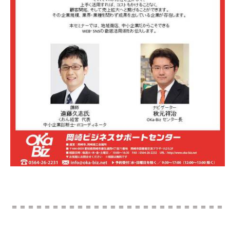
＝＝＝＝＝＝＝＝＝＝＝＝＝＝＝＝＝＝＝＝＝＝＝＝＝＝