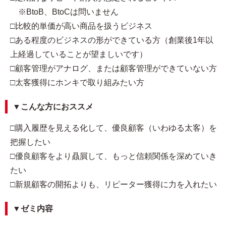
※BtoB、BtoCは問いません
□比較的単価が高い商品を扱うビジネス
□ある程度のビジネスの形ができている方（創業後1年以
上経過していることが望ましいです）
□顧客管理がアナログ、または顧客管理ができていない方
□太客獲得にホンキで取り組みたい方
▼こんな方におススメ
□購入履歴を見える化して、優良顧客（いわゆる太客）を
把握したい
□優良顧客をより贔屓して、もっと信頼関係を深めていき
たい
□新規顧客の開拓よりも、リピーター獲得に力を入れたい
▼ゼミ内容