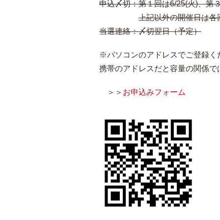
申込〆切：第１回は6/25(火)、第３回
上記以外の開催日は各回
当選連絡：〆切翌日（予定）
※パソコンのアドレスでご登録く
携帯のアドレスだと容量の関係で
＞＞
お申込みフォーム