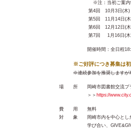
※注：当初ご案内9/5(木
第4回 10月3日(木)
第5回 11月14日(木
第6回 12月12日(木
第7回 1月16日(木
開催時間：全日程18:00-19
※ご好評につき募集は初
※連続参加を推奨しますが
場 所 岡崎市図書館交流プラザ
＞＞
https://www.city
費 用 無料
対 象 岡崎市内を中心とした
学び合い、GIVE&GIVE