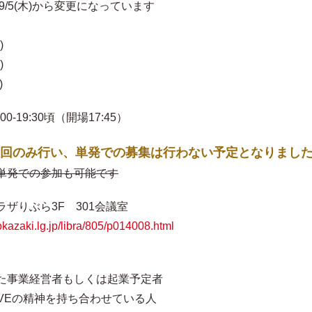
)から変更になっています
)
)
)
:30頃（開場17:45）
回のみ行い、単発での募集は行わない予定となりまし
単発での参加も可能です
りぶら3F 301会議室
.okazaki.lg.jp/libra/805/p014008.html
事業経営者もしくは起業予定者
の精神を持ち合わせている人