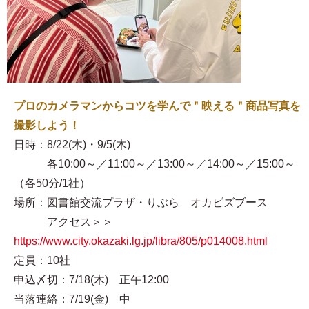
プロのカメラマンからコツを学んで＂映える＂商品写真を
撮影しよう！
日時：8/22(木)・9/5(木)
各10:00～／11:00～／13:00～／14:00～／15:00～
（各50分/1社）
場所：図書館交流プラザ・りぶら オカビズブース
アクセス＞＞
https://www.city.okazaki.lg.jp/libra/805/p014008.html
定員：10社
申込〆切：7/18(木) 正午12:00
当落連絡：7/19(金) 中