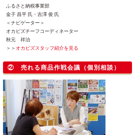
ふるさと納税事業部
金子 昌平 氏・吉澤 俊 氏
＜ナビゲーター＞
オカビズチーフコーディネーター
秋元 祥治
＞＞
オカビズスタッフ紹介を見る
② 売れる商品作戦会議（個別相談）