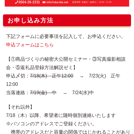
お申し込み方法
下記フォームに必要事項を記入して、お申込ください。
申込フォームはこちら
【①商品づくりの秘密大公開セミナー・③写真撮影相談
会・⑤返礼品登録方法解説ゼミ】
申込〆切：
7/18(木) 正午12:00
→ 7/23(火) 正午
12:00
当落連絡：
7/19(金) 中
→ 7/24(水)中
【それ以外】
7/18（木）以降、希望者に随時個別連絡いたします
※パソコンのアドレスでご登録ください。
携帯のアドレスだと容量の関係ではじかれることがあり