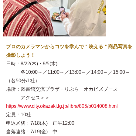
プロのカメラマンからコツを学んで＂映える＂商品写真を
撮影しよう！
日時：8/22(木)・9/5(木)
各10:00～／11:00～／13:00～／14:00～／15:00～
（各50分/1社）
場所：図書館交流プラザ・りぶら オカビズブース
アクセス＞＞
https://www.city.okazaki.lg.jp/libra/805/p014008.html
定員：10社
申込〆切：7/18(木) 正午12:00
当落連絡：7/19(金) 中