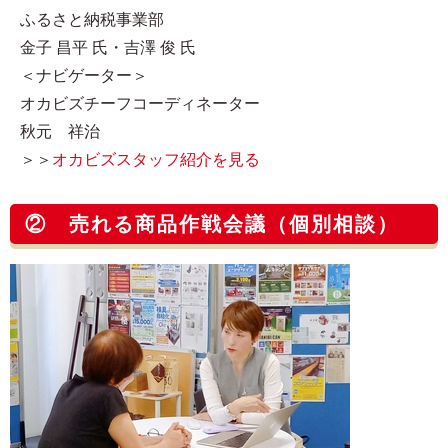
ふるさと納税事業部
金子 昌平 氏・吉澤 俊 氏
＜ナビゲーター＞
オカビズチーフコーディネーター
秋元 祥治
＞＞
オカビズスタッフ紹介を見る
② 売れる商品作戦会議（個別相談）