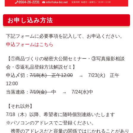
お申し込み方法
下記フォームに必要事項を記入して、お申込ください。
申込フォームはこちら
【①商品づくりの秘密大公開セミナー・③写真撮影相談
会・⑤返礼品登録方法解説ゼミ】
申込〆切：
7/18(木) 正午12:00
→ 7/23(火) 正午
12:00
当落連絡：
7/19(金) 中
→ 7/24(水)中
【それ以外】
7/18（木）以降、希望者に随時個別連絡いたします
※パソコンのアドレスでご登録ください。
携帯のアドレスだと容量の関係ではじかれることがあり