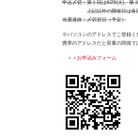
申込〆切：第１回は6/25(火)、第３回
上記以外の開催日は各回
当選連絡：〆切翌日（予定）
※パソコンのアドレスでご登録く
携帯のアドレスだと容量の関係で
＞＞
お申込みフォーム