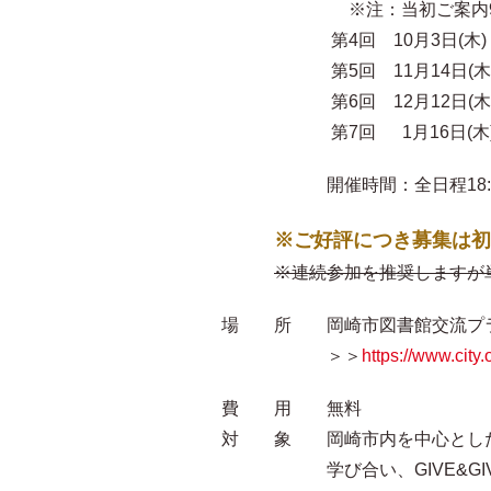
※注：当初ご案内9/5(木
第4回 10月3日(木)
第5回 11月14日(木
第6回 12月12日(木
第7回 1月16日(木
開催時間：全日程18:00-19
※ご好評につき募集は初
※連続参加を推奨しますが
場 所 岡崎市図書館交流プラザ
＞＞
https://www.city
費 用 無料
対 象 岡崎市内を中心とした
学び合い、GIVE&GIVE