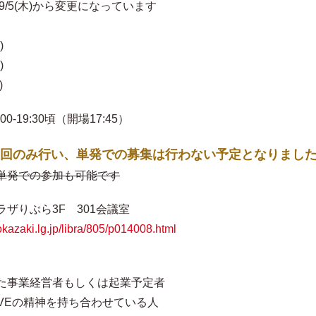
)から変更になっています
)
)
)
:30頃（開場17:45）
回のみ行い、単発での募集は行わない予定となりまし
単発での参加も可能です
りぶら3F 301会議室
.okazaki.lg.jp/libra/805/p014008.html
事業経営者もしくは起業予定者
の精神を持ち合わせている人