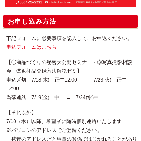
お申し込み方法
下記フォームに必要事項を記入して、お申込ください。
申込フォームはこちら
【①商品づくりの秘密大公開セミナー・③写真撮影相談
会・⑤返礼品登録方法解説ゼミ】
申込〆切：
7/18(木) 正午12:00
→ 7/23(火) 正午
12:00
当落連絡：
7/19(金) 中
→ 7/24(水)中
【それ以外】
7/18（木）以降、希望者に随時個別連絡いたします
※パソコンのアドレスでご登録ください。
携帯のアドレスだと容量の関係ではじかれることがあり