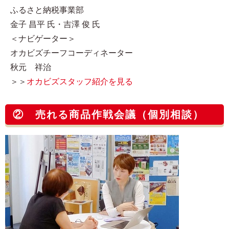
ふるさと納税事業部
金子 昌平 氏・吉澤 俊 氏
＜ナビゲーター＞
オカビズチーフコーディネーター
秋元 祥治
＞＞
オカビズスタッフ紹介を見る
② 売れる商品作戦会議（個別相談）