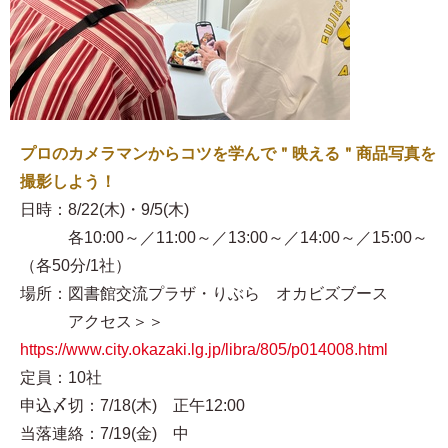
プロのカメラマンからコツを学んで＂映える＂商品写真を
撮影しよう！
日時：8/22(木)・9/5(木)
各10:00～／11:00～／13:00～／14:00～／15:00～
（各50分/1社）
場所：図書館交流プラザ・りぶら オカビズブース
アクセス＞＞
https://www.city.okazaki.lg.jp/libra/805/p014008.html
定員：10社
申込〆切：7/18(木) 正午12:00
当落連絡：7/19(金) 中