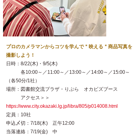
プロのカメラマンからコツを学んで＂映える＂商品写真を
撮影しよう！
日時：8/22(木)・9/5(木)
各10:00～／11:00～／13:00～／14:00～／15:00～
（各50分/1社）
場所：図書館交流プラザ・りぶら オカビズブース
アクセス＞＞
https://www.city.okazaki.lg.jp/libra/805/p014008.html
定員：10社
申込〆切：7/18(木) 正午12:00
当落連絡：7/19(金) 中