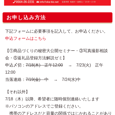
お申し込み方法
下記フォームに必要事項を記入して、お申込ください。
申込フォームはこちら
【①商品づくりの秘密大公開セミナー・③写真撮影相談
会・⑤返礼品登録方法解説ゼミ】
申込〆切：
7/18(木) 正午12:00
→ 7/23(火) 正午
12:00
当落連絡：
7/19(金) 中
→ 7/24(水)中
【それ以外】
7/18（木）以降、希望者に随時個別連絡いたします
※パソコンのアドレスでご登録ください。
携帯のアドレスだと容量の関係ではじかれることがあり