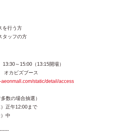
スを行う方
スタッフの方
30～15:00（13:15開場）
 オカビズブース
i-aeonmall.com/static/detail/access
多数の場合抽選）
）正午12:00まで
金）中
------