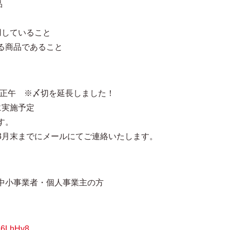
品
用していること
る商品であること
火)正午 ※〆切を延長しました！
に実施予定
す。
3月末までにメールにてご連絡いたします。
中小事業者・個人事業主の方
bn6LhHy8