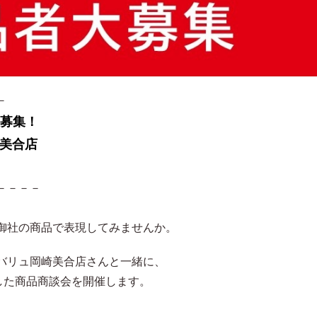
－
大募集！
崎美合店
－－－－
御社の商品で表現してみませんか。
バリュ岡崎美合店さんと一緒に、
した商品商談会を開催します。
、