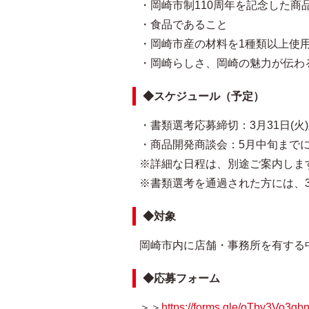
・岡崎市制110周年を記念した商
・食品であること
・岡崎市産の材料を1種類以上使
・岡崎らしさ、岡崎の魅力が伝わ
◆スケジュール（予定）
・書類選考応募締切：3月31日(
・商品開発商談会：5月中旬まで
※詳細な日程は、別途ご案内しま
※書類選考を通過された方には、
◆対象
岡崎市内に店舗・事務所を有する
◆応募フォーム
＞＞
https://forms.gle/oTby3Vo3g