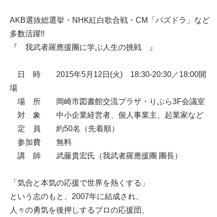
AKB選抜総選挙・NHK紅白歌合戦・CM「パズドラ」など
多数活躍!!
『 我武者羅應援團に学ぶ人生の挑戦 』
日 時 2015年5月12日(火) 18:30-20:30／18:00開
場
場 所 岡崎市図書館交流プラザ・りぶら3F会議室
対 象 中小企業経営者、個人事業主、起業家など
定 員 約50名（先着順）
参加費 無料
講 師 武藤貴宏氏（我武者羅應援團 團長）
「気合と本気の応援で世界を熱くする」
という志のもと、2007年に結成され、
人々の勇気を後押しするプロの応援団、