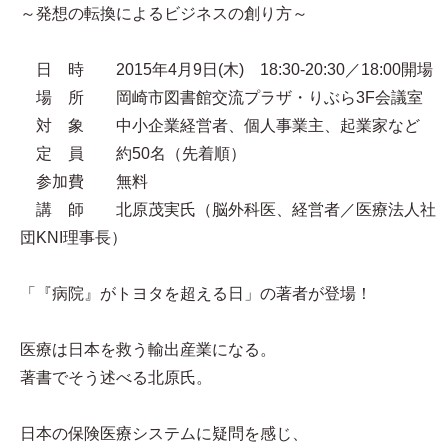
～発想の転換によるビジネスの創り方～
日 時 2015年4月9日(木) 18:30-20:30／18:00開場
場 所 岡崎市図書館交流プラザ・りぶら3F会議室
対 象 中小企業経営者、個人事業主、起業家など
定 員 約50名（先着順）
参加費 無料
講 師 北原茂実氏（脳外科医、経営者／医療法人社
団KNI理事長）
「『病院』がトヨタを超える日」の著者が登場！
医療は日本を救う輸出産業になる。
著書でそう述べる北原氏。
日本の保険医療システムに疑問を感じ、