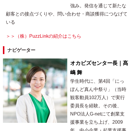
強み。発信を通じて新たな
顧客との接点づくりや、問い合わせ・商談獲得につなげて
いる
＞＞（株）PuzzLinkの紹介はこちら
ナビゲーター
オカビズセンター長｜髙
嶋 舞
学生時代に、第4回「にっ
ぽんど真ん中祭り」（当時
観客動員102万人）で実行
委員長を経験。その後、
NPO法人G-netにて創業支
援事業を立ち上げ、2009
年、中小企業・起業支援事