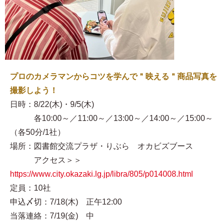
プロのカメラマンからコツを学んで＂映える＂商品写真を
撮影しよう！
日時：8/22(木)・9/5(木)
各10:00～／11:00～／13:00～／14:00～／15:00～
（各50分/1社）
場所：図書館交流プラザ・りぶら オカビズブース
アクセス＞＞
https://www.city.okazaki.lg.jp/libra/805/p014008.html
定員：10社
申込〆切：7/18(木) 正午12:00
当落連絡：7/19(金) 中