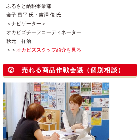
ふるさと納税事業部
金子 昌平 氏・吉澤 俊 氏
＜ナビゲーター＞
オカビズチーフコーディネーター
秋元 祥治
＞＞
オカビズスタッフ紹介を見る
② 売れる商品作戦会議（個別相談）