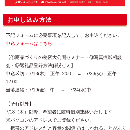
お申し込み方法
下記フォームに必要事項を記入して、お申込ください。
申込フォームはこちら
【①商品づくりの秘密大公開セミナー・③写真撮影相談
会・⑤返礼品登録方法解説ゼミ】
申込〆切：
7/18(木) 正午12:00
→ 7/23(火) 正午
12:00
当落連絡：
7/19(金) 中
→ 7/24(水)中
【それ以外】
7/18（木）以降、希望者に随時個別連絡いたします
※パソコンのアドレスでご登録ください。
携帯のアドレスだと容量の関係ではじかれることがあり