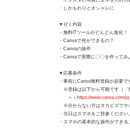
・しかもわりとオシャレに
▼ゼミ内容
・無料ITツールがどんどん進化！
・Canvaで何ができるの？
・Canvaの操作
・Canvaで実際に〇〇を作ってみ
▼応募条件
・事前にCanva無料登録が必要で
※登録は以下から可能です（「
＞＞
https://www.canva.com/ja
※分からない方はオカビズでサ
・当日はスマホをご持参ください
・スマホの基本的な操作ができる