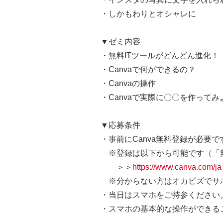
・しかもわりとオシャレに
▼ゼミ内容
・無料ITツールがどんどん進化！
・Canvaで何ができるの？
・Canvaの操作
・Canvaで実際に〇〇を作ってみ
▼応募条件
・事前にCanva無料登録が必要で
※登録は以下から可能です（「
＞＞
https://www.canva.com/ja
※分からない方はオカビズでサ
・当日はスマホをご持参ください
・スマホの基本的な操作ができる