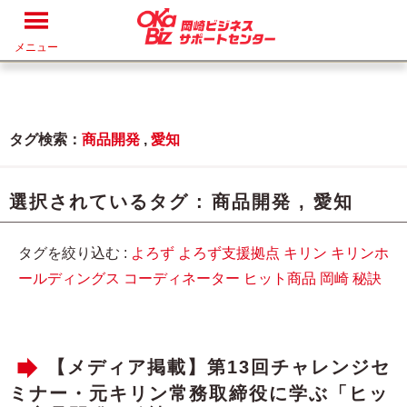
メニュー
タグ検索：
商品開発
,
愛知
選択されているタグ :
商品開発
,
愛知
タグを絞り込む :
よろず
よろず支援拠点
キリン
キリンホ
ールディングス
コーディネーター
ヒット商品
岡崎
秘訣
【メディア掲載】第13回チャレンジセ
ミナー・元キリン常務取締役に学ぶ「ヒッ