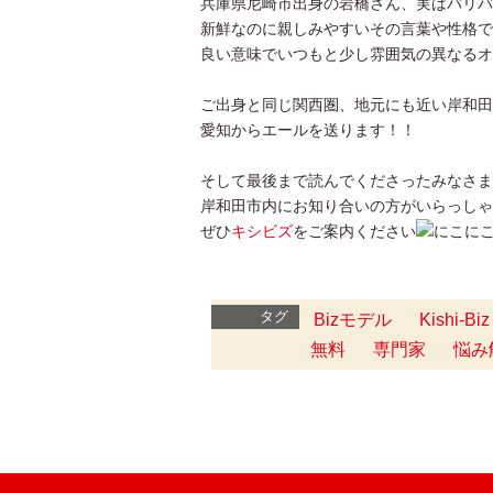
兵庫県尼崎市出身の岩橋さん、実はバリバ
新鮮なのに親しみやすいその言葉や性格で
良い意味でいつもと少し雰囲気の異なるオ
ご出身と同じ関西圏、地元にも近い岸和田
愛知からエールを送ります！！
そして最後まで読んでくださったみなさま
岸和田市内にお知り合いの方がいらっしゃ
ぜひ
キシビズ
をご案内ください
タグ
Bizモデル
Kishi-Biz
無料
専門家
悩み