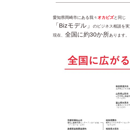
愛知県岡崎市にある我々
オカビズ
と同じ
「Bizモデル」
のビジネス相談を実
全国に約30か所
現在、
あります。