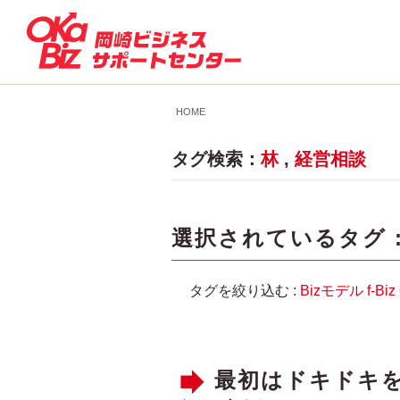
HOME
タグ検索：
林
,
経営相談
選択されているタグ 
タグを絞り込む :
Bizモデル
f-Biz
最初はドキドキ