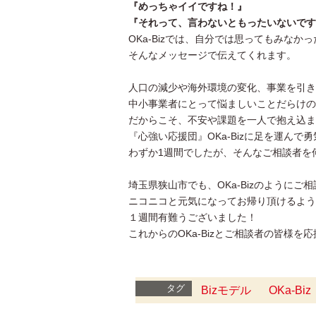
『めっちゃイイですね！』
『それって、言わないともったいないです
OKa-Bizでは、自分では思ってもみなか
そんなメッセージで伝えてくれます。
人口の減少や海外環境の変化、事業を引き
中小事業者にとって悩ましいことだらけの
だからこそ、不安や課題を一人で抱え込ま
『心強い応援団』OKa-Bizに足を運ん
わずか1週間でしたが、そんなご相談者を
埼玉県狭山市でも、OKa-Bizのように
ニコニコと元気になってお帰り頂けるよう
１週間有難うございました！
これからのOKa-Bizとご相談者の皆様を
タグ
Bizモデル
OKa-Biz