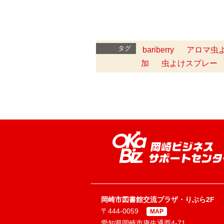
タグ
bariberry
アロマ虫
加
虫よけスプレー
岡崎市図書館交流プラザ・りぶら2F
〒444-0059
MAP
愛知県岡崎市康生通西4-71