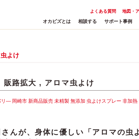
よくある質問
地図・
オカビズとは
相談する
サポート事例
マ虫よけ
:
販路拡大
,
アロマ虫よけ
バリ―
岡崎市
新商品販売
未精製
無添加
虫よけスプレー
非加熱
田さんが、身体に優しい「アロマの虫