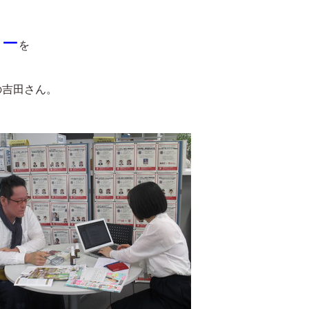
レー
を
の吉田さん。