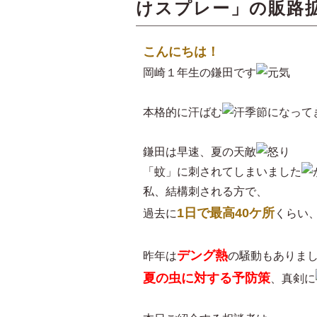
けスプレー」の販路
こんにちは！
岡崎１年生の鎌田です
本格的に汗ばむ
季節になって
鎌田は早速、夏の天敵
「蚊」に刺されてしまいました
私、結構刺される方で、
1日で最高40ケ所
過去に
くらい
デング熱
昨年は
の騒動もありま
夏の虫に対する予防策
、真剣に