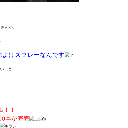
田さんが、
、
虫よけスプレーなんです
い、と
出！！
00本が完売