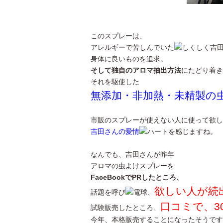
このスプレーは、
アレルギーで苦しんでいた
吉
身体に良いものを追求。
そして独自のアロマ抽出方法
にたどり着き
それを駆使した
無添加・非加熱・未精製の
市販のスプレーが使えない人に使って欲し
吉田さんの愛情
を感じますね。
なんでも、吉田さんが昨年
アロマの虫よけスプレーを
FaceBookでPRしたところ、
欲しい人が続
話題を呼び
、
口コミで、3
試験販売したところ、
今年、本格販売することになったそうです