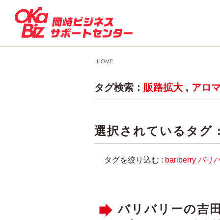
HOME
タグ検索：
販路拡大
,
アロ
選択されているタグ 
タグを絞り込む :
bariberry
バリ
バリバリーの吉