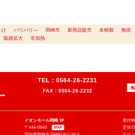
よけ
バリバリ―
岡崎市
新商品販売
未精製
無添
販路拡大
非加熱
TEL：
0564-26-2231
相
FAX：0564-26-2232
イオンモール岡崎 3F
受付時間
〒444-0840
定休
MAP
※り
愛知県岡崎市戸崎町外山38-5