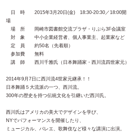
日 時 2015年3月20日(金) 18:30-20:30／18:00開
場
場 所 岡崎市図書館交流プラザ・りぶら3F会議室
対 象 中小企業経営者、個人事業主、起業家など
定 員 約50名（先着順）
参加費 無料
講 師 西川千雅氏（日本舞踊家・西川流四世家元）
2014年9月7日に西川流4世家元継承！！
日本舞踊５大流派の一つ、西川流。
300年の歴史を持つ伝統文化を引継いだ西川氏。
西川氏はアメリカの美大でデザインを学び、
NYでパフォーマンスを開催したり、
ミュージカル、バレエ、歌舞伎など様々な講演に出演。