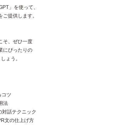
GPT」を使って、
をご提供します。
こそ、ぜひ一度
業にぴったりの
ましょう。
くるコツ
用法
との対話テクニック
PR文の仕上げ方