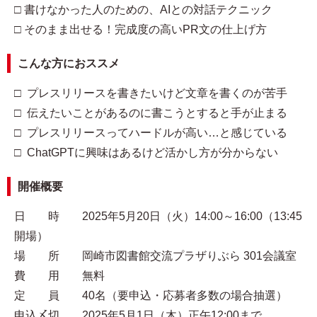
□ 書けなかった人のための、AIとの対話テクニック
□ そのまま出せる！完成度の高いPR文の仕上げ方
こんな方におススメ
□ プレスリリースを書きたいけど文章を書くのが苦手
□ 伝えたいことがあるのに書こうとすると手が止まる
□ プレスリリースってハードルが高い…と感じている
□ ChatGPTに興味はあるけど活かし方が分からない
開催概要
日 時 2025年5月20日（火）14:00～16:00（13:45
開場）
場 所 岡崎市図書館交流プラザりぶら 301会議室
費 用 無料
定 員 40名（要申込・応募者多数の場合抽選）
申込〆切 2025年5月1日（木）正午12:00まで