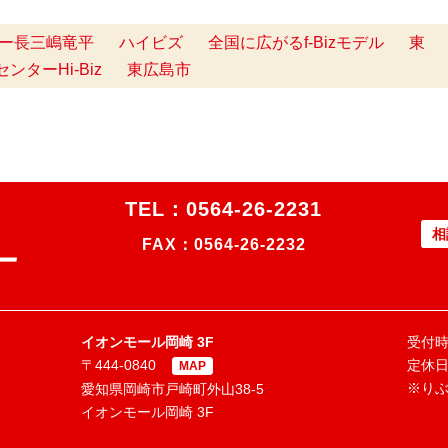
ンター長三嶋竜平
ハイビズ
全国に広がるf-Bizモデル
東
ターHi-Biz
東広島市
TEL：
0564-26-2231
相
FAX：0564-26-2232
イオンモール岡崎 3F
受付時間
〒444-0840
定休
MAP
※り
愛知県岡崎市戸崎町外山38-5
イオンモール岡崎 3F