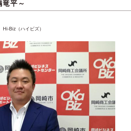
三嶋竜平～
i-Biz（ハイビズ）