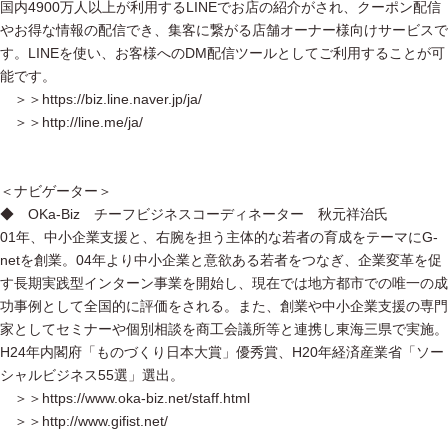
国内4900万人以上が利用するLINEでお店の紹介がされ、クーポン配信
やお得な情報の配信でき、集客に繋がる店舗オーナー様向けサービスで
す。LINEを使い、お客様へのDM配信ツールとしてご利用することが可
能です。
＞＞https://biz.line.naver.jp/ja/
＞＞http://line.me/ja/
＜ナビゲーター＞
◆ OKa-Biz チーフビジネスコーディネーター 秋元祥治氏
01年、中小企業支援と、右腕を担う主体的な若者の育成をテーマにG-
netを創業。04年より中小企業と意欲ある若者をつなぎ、企業変革を促
す長期実践型インターン事業を開始し、現在では地方都市での唯一の成
功事例として全国的に評価をされる。また、創業や中小企業支援の専門
家としてセミナーや個別相談を商工会議所等と連携し東海三県で実施。
H24年内閣府「ものづくり日本大賞」優秀賞、H20年経済産業省「ソー
シャルビジネス55選」選出。
＞＞https://www.oka-biz.net/staff.html
＞＞http://www.gifist.net/