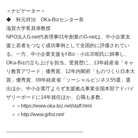
＜ナビゲーター＞
◆ 秋元祥治 OKa-Bizセンター長
滋賀大学客員准教授
NPO法人G-net代表理事 01年創業のG-netは、中小企業支
援と若者をつなぐ成功事例として全国的に評価されてい
る。一方、中小企業支援をf-Biz・小出宗昭氏に師事し、
OKa-Bizの立ち上げを担当。受賞歴に、13年経産省「キャ
リ教育アワード」優秀賞、12年内閣府「ものづくり日本大
賞」優秀賞、09年経産省「ソーシャルビジネス55選」選
出ほか。中小企業庁よろず支援拠点事業全国本部アドバイ
ザリーボードに14年就任ほか、公職も多数。
＞＞https://www.oka-biz.net/staff.html
＞＞http://www.gifist.net/
--------------------------------------------------