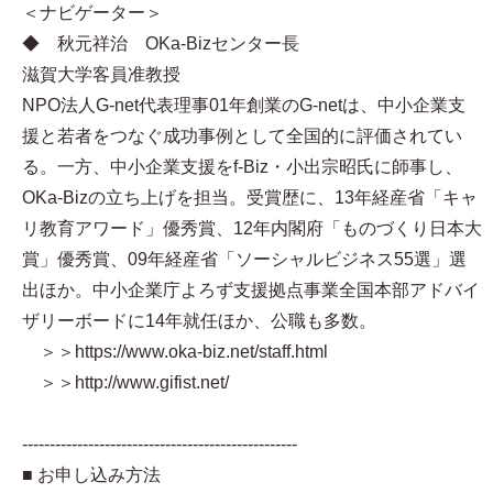
＜ナビゲーター＞
◆ 秋元祥治 OKa-Bizセンター長
滋賀大学客員准教授
NPO法人G-net代表理事 01年創業のG-netは、中小企業支
援と若者をつなぐ成功事例として全国的に評価されてい
る。一方、中小企業支援をf-Biz・小出宗昭氏に師事し、
OKa-Bizの立ち上げを担当。受賞歴に、13年経産省「キャ
リ教育アワード」優秀賞、12年内閣府「ものづくり日本大
賞」優秀賞、09年経産省「ソーシャルビジネス55選」選
出ほか。中小企業庁よろず支援拠点事業全国本部アドバイ
ザリーボードに14年就任ほか、公職も多数。
＞＞https://www.oka-biz.net/staff.html
＞＞http://www.gifist.net/
--------------------------------------------------
■ お申し込み方法