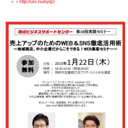
＞＞
http://urx.nu/eyqD