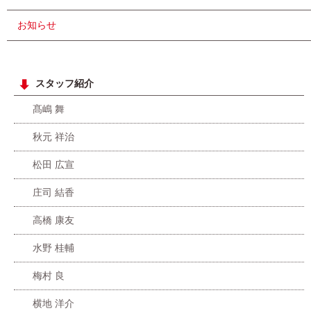
お知らせ
スタッフ紹介
髙嶋 舞
秋元 祥治
松田 広宣
庄司 結香
高橋 康友
水野 桂輔
梅村 良
横地 洋介