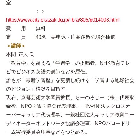
室
＞＞
https://www.city.okazaki.lg.jp/libra/805/p014008.html
費 用 無料
定 員 40名 要申込・応募多数の場合抽選
＜講師＞
本間 正人 氏
「教育学」を超える「学習学」の提唱者。NHK教育テレ
ビでビジネス英語の講師などを歴任。
誰もが「最新学習歴」を更新し続ける「学習する地球社会
のビジョン」構築を目指す。
現在、京都芸術大学客員教授、らーのろじー（株）代表取
締役、NPO学習学協会代表理事、一般社団法人クロスオ
ーバーキャリア代表理事、一般社団法人キャリア教育コー
ディネーターネットワーク協議会理事、NPOハロードリ
ーム実行委員会理事などをつとめる。