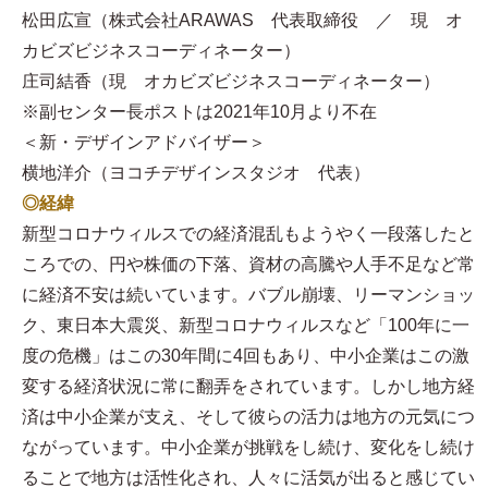
松田広宣（株式会社ARAWAS 代表取締役 ／ 現 オ
カビズビジネスコーディネーター）
庄司結香（現 オカビズビジネスコーディネーター）
※副センター長ポストは2021年10月より不在
＜新・デザインアドバイザー＞
横地洋介（ヨコチデザインスタジオ 代表）
◎経緯
新型コロナウィルスでの経済混乱もようやく一段落したと
ころでの、円や株価の下落、資材の高騰や人手不足など常
に経済不安は続いています。バブル崩壊、リーマンショッ
ク、東日本大震災、新型コロナウィルスなど「100年に一
度の危機」はこの30年間に4回もあり、中小企業はこの激
変する経済状況に常に翻弄をされています。しかし地方経
済は中小企業が支え、そして彼らの活力は地方の元気につ
ながっています。中小企業が挑戦をし続け、変化をし続け
ることで地方は活性化され、人々に活気が出ると感じてい