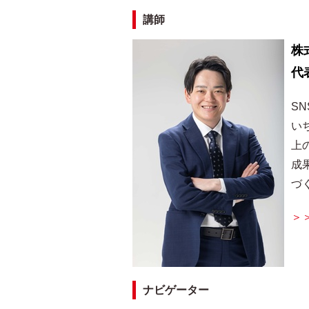
講師
株式
代
S
い
上
成
づ
＞＞
ナビゲーター