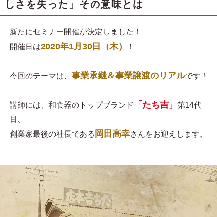
しさを失った」その意味とは
新たにセミナー開催が決定しました！
2020年1月30日（木）
開催日は
！
事業承継＆事業譲渡のリアル
今回のテーマは、
です！
「たち吉」
講師には、和食器のトップブランド
第14代
目、
岡田高幸
創業家最後の社長である
さんをお迎えします。