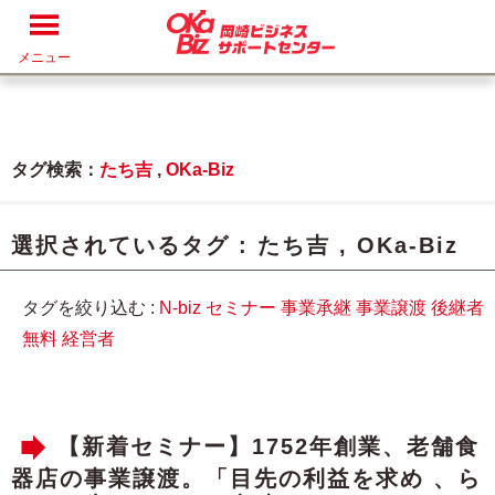
メニュー
タグ検索：
たち吉
,
OKa-Biz
選択されているタグ :
たち吉
,
OKa-Biz
タグを絞り込む :
N-biz
セミナー
事業承継
事業譲渡
後継者
無料
経営者
【新着セミナー】1752年創業、老舗食
器店の事業譲渡。「目先の利益を求め 、ら