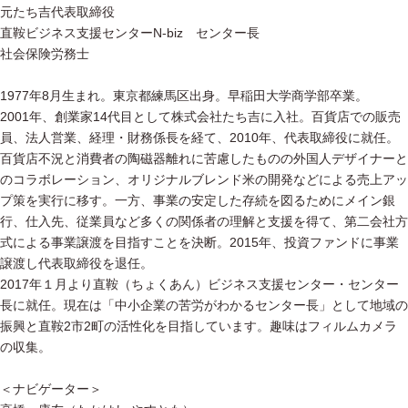
元たち吉代表取締役
直鞍ビジネス支援センターN-biz センター長
社会保険労務士
1977年8月生まれ。東京都練馬区出身。早稲田大学商学部卒業。
2001年、創業家14代目として株式会社たち吉に入社。百貨店での販売
員、法人営業、経理・財務係長を経て、2010年、代表取締役に就任。
百貨店不況と消費者の陶磁器離れに苦慮したものの外国人デザイナーと
のコラボレーション、オリジナルブレンド米の開発などによる売上アッ
プ策を実行に移す。一方、事業の安定した存続を図るためにメイン銀
行、仕入先、従業員など多くの関係者の理解と支援を得て、第二会社方
式による事業譲渡を目指すことを決断。2015年、投資ファンドに事業
譲渡し代表取締役を退任。
2017年１月より直鞍（ちょくあん）ビジネス支援センター・センター
長に就任。現在は「中小企業の苦労がわかるセンター長」として地域の
振興と直鞍2市2町の活性化を目指しています。趣味はフィルムカメラ
の収集。
＜ナビゲーター＞