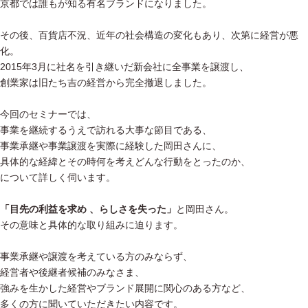
京都では誰もが知る有名ブランドになりました。
その後、百貨店不況、近年の社会構造の変化もあり、次第に経営が悪
化。
2015年3月に社名を引き継いだ新会社に全事業を譲渡し、
創業家は旧たち吉の経営から完全撤退しました。
今回のセミナーでは、
事業を継続するうえで訪れる大事な節目である、
事業承継や事業譲渡を実際に経験した岡田さんに、
具体的な経緯とその時何を考えどんな行動をとったのか、
について詳しく伺います。
「目先の利益を求め 、らしさを失った」
と岡田さん。
その意味と具体的な取り組みに迫ります。
事業承継や譲渡を考えている方のみならず、
経営者や後継者候補のみなさま、
強みを生かした経営やブランド展開に関心のある方など、
多くの方に聞いていただきたい内容です。