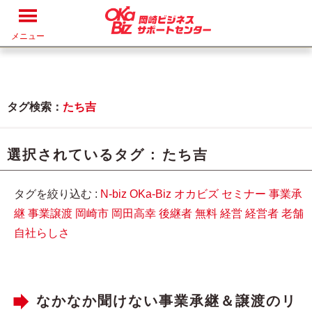
メニュー
タグ検索：
たち吉
選択されているタグ :
たち吉
タグを絞り込む :
N-biz
OKa-Biz
オカビズ
セミナー
事業承
継
事業譲渡
岡崎市
岡田高幸
後継者
無料
経営
経営者
老舗
自社らしさ
なかなか聞けない事業承継＆譲渡のリ