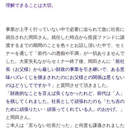
理解できることは大切。
事業が上手く行っていない中で必要に迫られて急に社長に
就任された岡田さん。就任した時点から投資ファンドに譲
渡するまでの期間のことを色々とお話し頂いた中で、セミ
ナーを通して「前代への愚痴や不満」が一切ありませんで
した。大変失礼ながらセミナー終了後、岡田さんに
「前社
長（お父様）から厳しい財政の事業を引き継いで、ある意
味ハズレくじを掴まされたのにお父様との関係は悪くない
のはどうしてですか？」
と質問させて頂きました。
「財政的なことを言えば良くなかったれど、前代は「人」
を残してくれました。社長として頑張れたのも「たち吉の
ために頑張りたい・頑張ってくれている人」のおかげ。」
と岡田さん。
ご本人は「至らない社長だった」と何度も謙遜されました