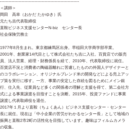
-------------------------------------------------------
＜講師＞
岡田 高幸（おかだ たかゆき）氏
元たち吉代表取締役
直鞍ビジネス支援センターN-biz センター長
社会保険労務士
1977年8月生まれ。東京都練馬区出身。早稲田大学商学部卒業。
2001年、創業家14代目として株式会社たち吉に入社。百貨店での販売
員、法人営業、経理・財務係長を経て、2010年、代表取締役に就任。
百貨店不況と消費者の陶磁器離れに苦慮したものの外国人デザイナーと
のコラボレーション、オリジナルブレンド米の開発などによる売上アッ
プ策を実行に移す。一方、事業の安定した存続を図るためにメイン銀
行、仕入先、従業員など多くの関係者の理解と支援を得て、第二会社方
式による事業譲渡を目指すことを決断。2015年、投資ファンドに事業
譲渡し代表取締役を退任。
2017年１月より直鞍（ちょくあん）ビジネス支援センター・センター
長に就任。現在は「中小企業の苦労がわかるセンター長」として地域の
振興と直鞍2市2町の活性化を目指しています。趣味はフィルムカメラ
の収集。