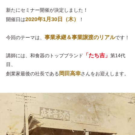
新たにセミナー開催が決定しました！
2020年1月30日（木）
開催日は
！
事業承継＆事業譲渡のリアル
今回のテーマは、
です！
「たち吉」
講師には、和食器のトップブランド
第14代
目、
岡田高幸
創業家最後の社長である
さんをお迎えします。