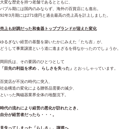
大変な歴史を持つ老舗であるとともに、
バブル期には国内のみならず、海外の百貨店にも進出。
92年3月期には271億円と過去最高の売上高を計上しました。
売上も好調だった和食器トップブランドが迎えた変化
ゆるぎない経営の基盤を築いたかにみえた「たち吉」が、
どうして事業譲渡という道に進まざるを得なかったのでしょうか。
岡田氏は、その要因のひとつとして
「目先の利益を求め 、らしさを失った」
とおっしゃっています。
百貨店が不況の時代に突入、
社会構造の変化による贈答品需要の減少、
といった陶磁器業界全体の地盤沈下。
時代の流れにより経営の悪化が訪れたとき、
自分が経営者だったら・・・。
見失ってしまった「らしさ」。譲渡へ