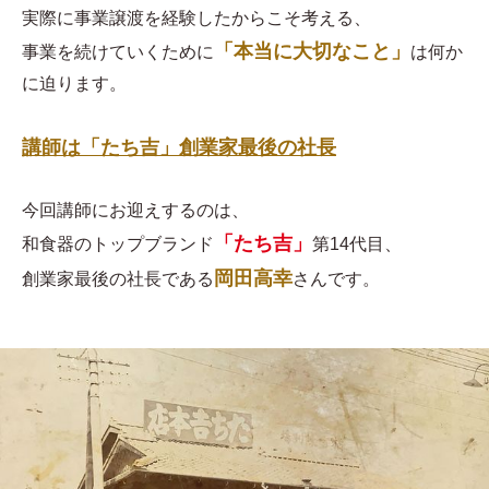
実際に事業譲渡を経験したからこそ考える、
「本当に大切なこと」
事業を続けていくために
は何か
に迫ります。
講師は「たち吉」創業家最後の社長
今回講師にお迎えするのは、
「たち吉」
和食器のトップブランド
第14代目、
岡田高幸
創業家最後の社長である
さんです。