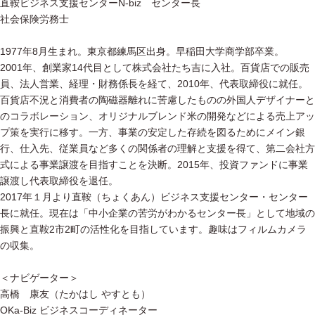
直鞍ビジネス支援センターN-biz センター長
社会保険労務士
1977年8月生まれ。東京都練馬区出身。早稲田大学商学部卒業。
2001年、創業家14代目として株式会社たち吉に入社。百貨店での販売
員、法人営業、経理・財務係長を経て、2010年、代表取締役に就任。
百貨店不況と消費者の陶磁器離れに苦慮したものの外国人デザイナーと
のコラボレーション、オリジナルブレンド米の開発などによる売上アッ
プ策を実行に移す。一方、事業の安定した存続を図るためにメイン銀
行、仕入先、従業員など多くの関係者の理解と支援を得て、第二会社方
式による事業譲渡を目指すことを決断。2015年、投資ファンドに事業
譲渡し代表取締役を退任。
2017年１月より直鞍（ちょくあん）ビジネス支援センター・センター
長に就任。現在は「中小企業の苦労がわかるセンター長」として地域の
振興と直鞍2市2町の活性化を目指しています。趣味はフィルムカメラ
の収集。
＜ナビゲーター＞
高橋 康友（たかはし やすとも）
OKa-Biz ビジネスコーディネーター