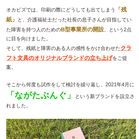
「残
オカビズでは、印刷の際にどうしても出てしまう
紙」
と、介護福祉士だった社長の息子さんが目指してい
B型事業所の開設
た障害を持つ人のための
、という2点
に目を向けました。
クラ
そして、残紙と障害のある人の感性をかけ合わせた
フト文具のオリジナルブランドの立ち上げ
をご提
案。
そこから何度も試作をして検討を繰り返し、2021年4月に
「ながたぶんぐ」
という新ブランドを設立さ
れました。