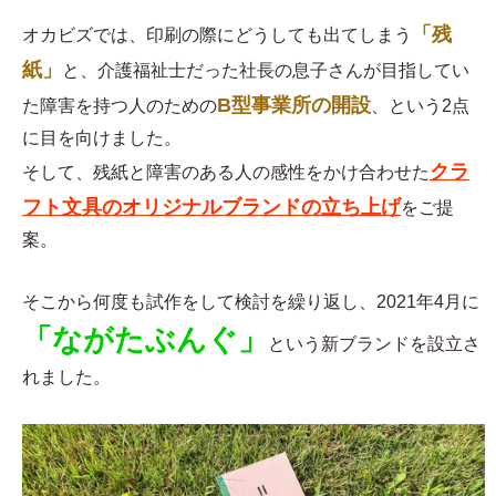
「残
オカビズでは、印刷の際にどうしても出てしまう
紙」
と、介護福祉士だった社長の息子さんが目指してい
B型事業所の開設
た障害を持つ人のための
、という2点
に目を向けました。
クラ
そして、残紙と障害のある人の感性をかけ合わせた
フト文具のオリジナルブランドの立ち上げ
をご提
案。
そこから何度も試作をして検討を繰り返し、2021年4月に
「ながたぶんぐ」
という新ブランドを設立さ
れました。